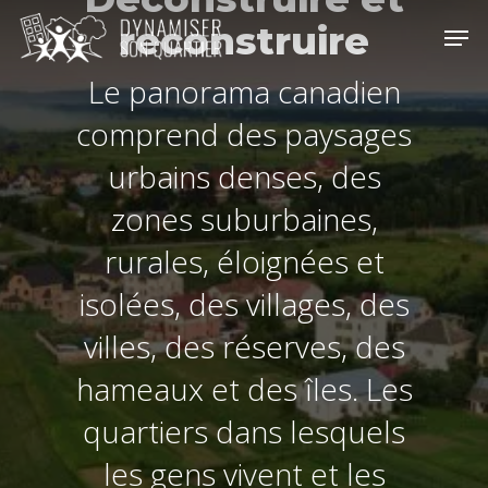
Skip
Men
reconstruire
to
Close
main
Le panorama canadien
Men
content
comprend des paysages
urbains denses, des
zones suburbaines,
rurales, éloignées et
isolées, des villages, des
villes, des réserves, des
hameaux et des îles. Les
quartiers dans lesquels
les gens vivent et les