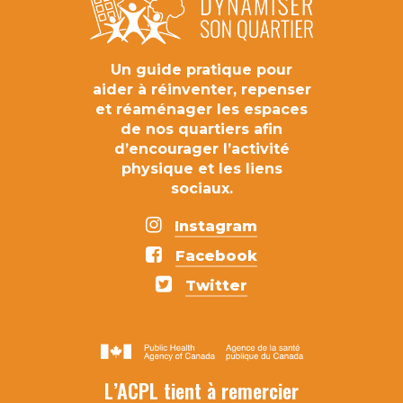
Un
guide
pratique
pour
aider
à
réinventer,
repenser
et
réaménager
les
espaces
de
nos
quartiers
afin
d’encourager
l’activité
physique
et
les
liens
sociaux.
Instagram
Facebook
Twitter
L’ACPL tient à remercier